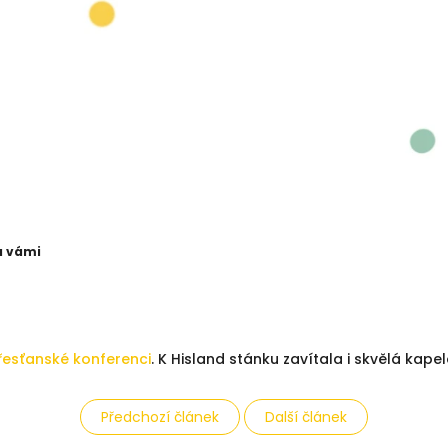
a vámi
řesťanské konferenci
. K Hisland stánku zavítala i skvělá kape
Předchozí článek
Další článek