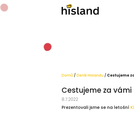
Přejít
na
obsah
Domů
/
Deník Hislandu
/
Cestujeme z
Cestujeme za vámi
8.7.2022
Prezentovali jsme se na letošní
K