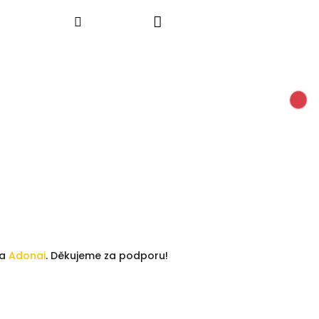
Nákupní
Hledat
Přihlášení
košík
la
Adonai
. Děkujeme za podporu!