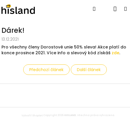
Přejít
Nák
Hledat
Přihlášen
na
obsah
koší
Dárek!
13.12.2021
Pro všechny členy Dorostové unie 50% sleva! Akce platí do
konce prosince 2021. Více info a slevový kód získáš
zde
.
Předchozí článek
Další článek
Z
á
p
a
t
Copyright 2026
HISLAND
. Všechna práva vyhrazena.
Vytvořil Shoptet
í