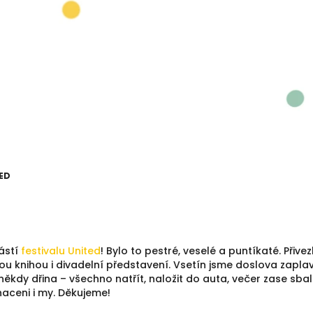
TED
ástí
festivalu United
! Bylo to pestré, veselé a puntíkaté. Přive
u knihou i divadelní představení. Vsetín jsme doslova zaplav
to někdy dřina – všechno natřít, naložit do auta, večer zase sbal
haceni i my. Děkujeme!