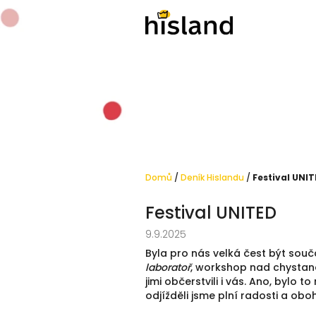
Přejít
na
obsah
Domů
/
Deník Hislandu
/
Festival UNI
Festival UNITED
9.9.2025
Byla pro nás velká čest být souč
laboratoř
, workshop nad chystano
jimi občerstvili i vás. Ano, bylo 
odjížděli jsme plní radosti a obo