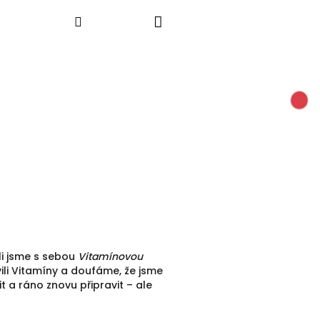
Nákupní
Hledat
Přihlášení
košík
zli jsme s sebou
Vitamínovou
ili Vitamíny a doufáme, že jsme
it a ráno znovu připravit – ale