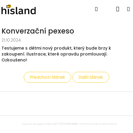
Přejít
Nák
Hledat
Přihlášen
na
obsah
koší
Konverzační pexeso
21.10.2024
Testujeme s dětmi nový produkt, který bude brzy k
zakoupení. Ilustrace, které opravdu promlouvají.
Ozkoušeno!
Předchozí článek
Další článek
Z
á
p
a
t
Copyright 2026
HISLAND
. Všechna práva vyhrazena.
Vytvořil Shoptet
í