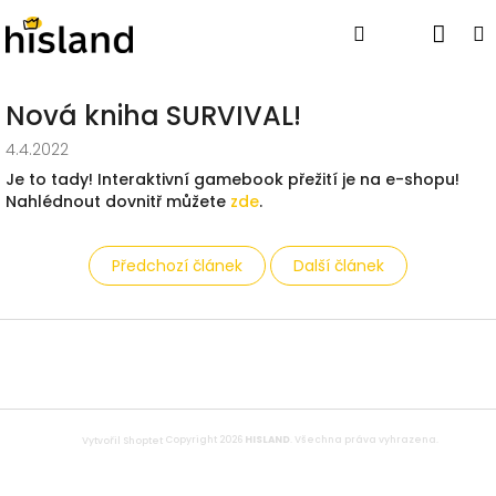
Přejít
Nák
Hledat
Přihlášen
na
obsah
koší
Nová kniha SURVIVAL!
4.4.2022
Je to tady! Interaktivní gamebook přežití je na e-shopu!
Nahlédnout dovnitř můžete
zde
.
Předchozí článek
Další článek
Z
á
p
a
t
Copyright 2026
HISLAND
. Všechna práva vyhrazena.
Vytvořil Shoptet
í