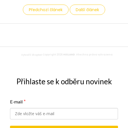
Předchozí článek
Další článek
Z
á
p
a
t
Copyright 2026
HISLAND
. Všechna práva vyhrazena.
Vytvořil Shoptet
í
Přihlaste se k odběru novinek
E-mail
*