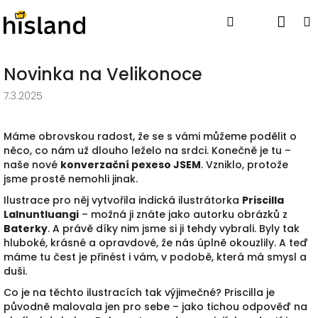
Přejít
Nák
Hledat
Přihlášen
na
obsah
koší
Novinka na Velikonoce
7.3.2025
Máme obrovskou radost, že se s vámi můžeme podělit o
něco, co nám už dlouho leželo na srdci. Konečně je tu –
naše nové
konverzační pexeso JSEM
. Vzniklo, protože
jsme prostě nemohli jinak.
Ilustrace pro něj vytvořila indická ilustrátorka
Priscilla
Lalnuntluangi
– možná ji znáte jako autorku obrázků z
Baterky
. A právě díky nim jsme si ji tehdy vybrali. Byly tak
hluboké, krásné a opravdové, že nás úplně okouzlily. A teď
máme tu čest je přinést i vám, v podobě, která má smysl a
duši.
Co je na těchto ilustracích tak výjimečné? Priscilla je
původně malovala jen pro sebe – jako tichou odpověď na