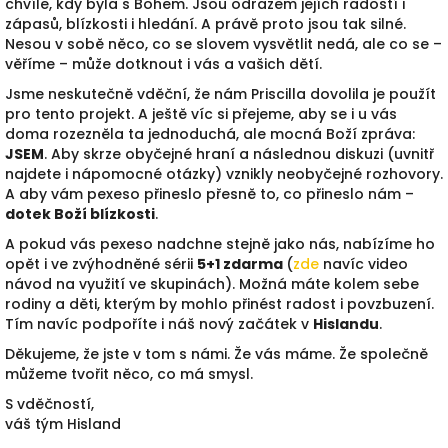
chvíle, kdy byla s Bohem. Jsou odrazem jejích radostí i
zápasů, blízkosti i hledání. A právě proto jsou tak silné.
Nesou v sobě něco, co se slovem vysvětlit nedá, ale co se –
věříme – může dotknout i vás a vašich dětí.
Jsme neskutečně vděční, že nám Priscilla dovolila je použít
pro tento projekt. A ještě víc si přejeme, aby se i u vás
doma rozezněla ta jednoduchá, ale mocná Boží zpráva:
JSEM
. Aby skrze obyčejné hraní a následnou diskuzi (uvnitř
najdete i nápomocné otázky) vznikly neobyčejné rozhovory.
A aby vám pexeso přineslo přesně to, co přineslo nám –
dotek Boží blízkosti
.
A pokud vás pexeso nadchne stejně jako nás, nabízíme ho
opět i ve zvýhodněné sérii
5+1 zdarma
(
zde
navíc video
návod na využití ve skupinách). Možná máte kolem sebe
rodiny a děti, kterým by mohlo přinést radost i povzbuzení.
Tím navíc podpoříte i náš nový začátek v
Hislandu
.
Děkujeme, že jste v tom s námi. Že vás máme. Že společně
můžeme tvořit něco, co má smysl.
S vděčností,
váš tým Hisland