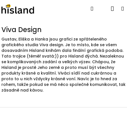
Přejít
Nák
Hledat
Přihlášen
na
obsah
koší
Viva Design
Gustav, Eliška a Hanka jsou grafici ze spřáteleného
grafického studia Viva design. Je to místo, kde se všem
dosavadním Hisland knihám dala finální grafická podoba.
Tato trojice (téměř svatá:)) pro Hisland dýchá. Nezaleknou
se komplikovaných zadání a velkých výzev. Chápou, že
Hisland je prostě Jeho země a proto musí být všechny
produkty krásné a kvalitní. Viváci sídlí nad cukrárnou a
proto to u nich vždycky krásně voní. Navíc je to hned za
rohem, takže pokud se má něco společně komunikovat, tak
zásadně nad kávou.
Z
á
p