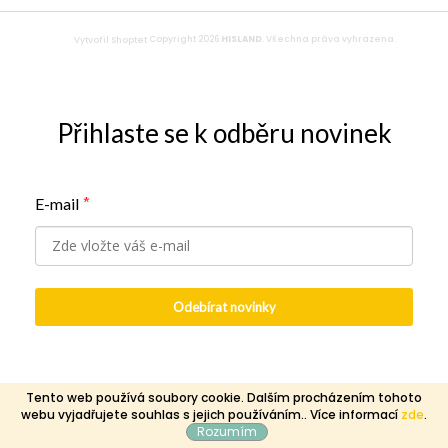
a
t
Copyright 2026
HISLAND
. Všechna práva vyhrazena.
Vytvořil Shoptet
í
Přihlaste se k odběru novinek
E-mail
*
Odebírat novinky
Tento web používá soubory cookie. Dalším procházením tohoto
webu vyjadřujete souhlas s jejich používáním.. Více informací
zde
.
Rozumím